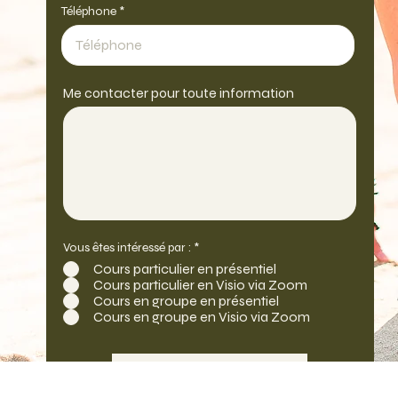
Téléphone
Me contacter pour toute information
O
Vous êtes intéressé par :
*
b
Cours particulier en présentiel
l
Cours particulier en Visio via Zoom
i
g
Cours en groupe en présentiel
a
Cours en groupe en Visio via Zoom
t
o
i
r
e
Envoyer